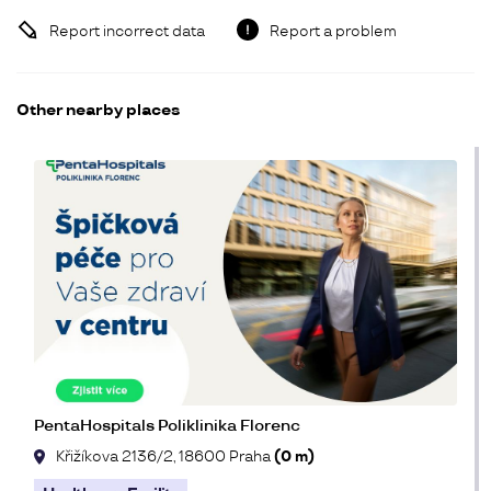
Report incorrect data
Report a problem
Other nearby places
PentaHospitals Poliklinika Florenc
Křižíkova 2136/2, 18600 Praha
(0 m)