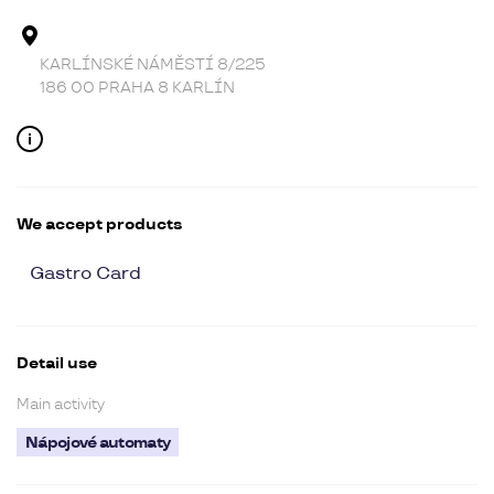
Address
KARLÍNSKÉ NÁMĚSTÍ 8/225
186 00 PRAHA 8 KARLÍN
Contact
We accept products
Gastro Card
Detail use
Main activity
Nápojové automaty