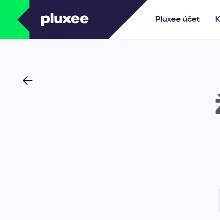
Pluxee
Pluxee účet
K