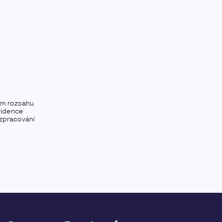
ém rozsahu
vidence
 zpracování