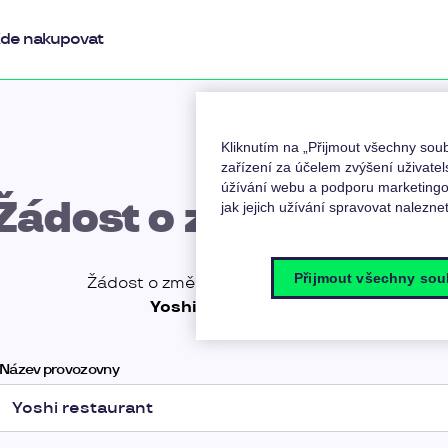
de nakupovat
Kliknutím na „Přijmout všechny so
zařízení za účelem zvýšení uživatel
úžívání webu a podporu marketingov
Žádost o změnu údaj
jak jejich užívání spravovat nalezne
Přijmout všechny sou
Žádost o změnu údajů provozovny
Yoshi restaurant
.
Název provozovny