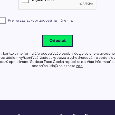
Přeji si zaslat kopii žádosti na můj e-mail
Odeslat
ní kontaktního formuláře budou Vaše osobní údaje ve shora uveden
y za účelem vyřízení Vaší žádosti/dotazu a vyhodnocování a vedení e
tazů společností Sodexo Pass Česká republika a.s. Více informací o
osobních údajů naleznete
zde
.