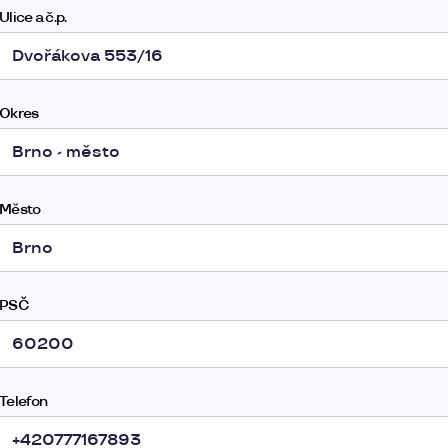
Ulice a č.p.
Okres
Město
PSČ
Telefon