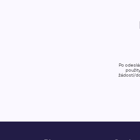
Po odeslá
použit
žádostí/do