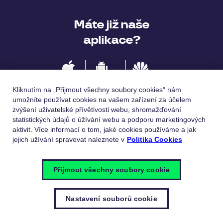
Máte již naše
aplikace?
IOS
Android
Huawei
Kliknutím na „Přijmout všechny soubory cookies“ nám
umožníte používat cookies na vašem zařízení za účelem
zvýšení uživatelské přívětivosti webu, shromažďování
statistických údajů o úžívání webu a podporu marketingových
Jazykové verze
aktivit. Více informací o tom, jaké cookies používáme a jak
jejich užívání spravovat naleznete v
Politika Cookies
Česky
English
Přijmout všechny soubory cookie
Nastavení souborů cookie
© Pluxee 2023
Zásady ochrany osobních údajů
Politika
cookies
Nastavení souborů cookie