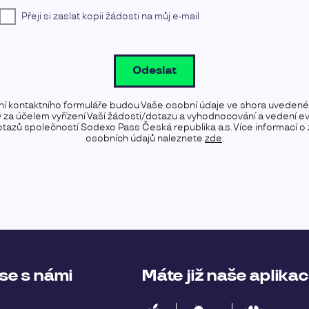
Přeji si zaslat kopii žádosti na můj e-mail
Odeslat
ní kontaktního formuláře budou Vaše osobní údaje ve shora uveden
y za účelem vyřízení Vaší žádosti/dotazu a vyhodnocování a vedení e
tazů společností Sodexo Pass Česká republika a.s. Více informací o
osobních údajů naleznete
zde
.
se s námi
Máte již naše aplika