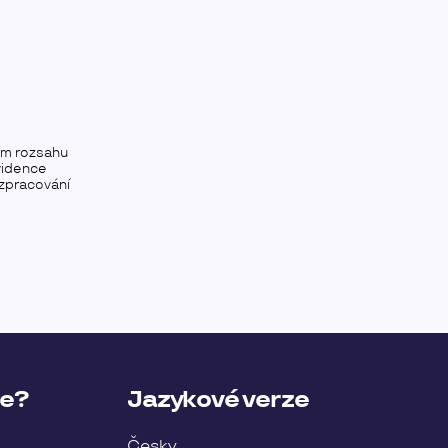
ém rozsahu
vidence
 zpracování
ce?
Jazykové verze
Česky