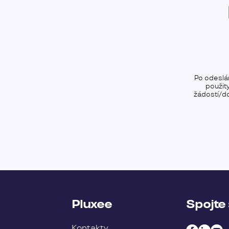
Po odeslá
použit
žádostí/do
Pluxee
Spojte 
Kontakty