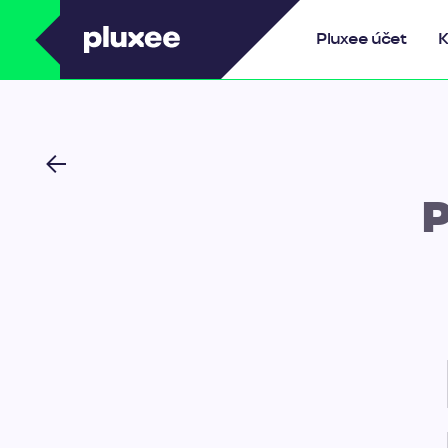
Pluxee
Pluxee účet
K
P