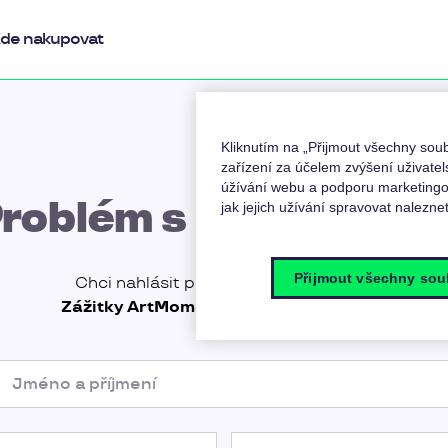
de nakupovat
Kliknutím na „Přijmout všechny so
zařízení za účelem zvýšení uživatel
úžívání webu a podporu marketingov
roblém s provozovn
jak jejich užívání spravovat nalezne
Přijmout všechny sou
Chci nahlásit problém s provozovnou
Zážitky ArtMoment České Budějovice
.