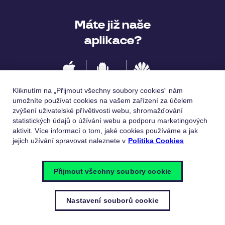
Máte již naše
aplikace?
IOS
Android
Huawei
Kliknutím na „Přijmout všechny soubory cookies“ nám
umožníte používat cookies na vašem zařízení za účelem
zvýšení uživatelské přívětivosti webu, shromažďování
statistických údajů o úžívání webu a podporu marketingových
Jazykové verze
aktivit. Více informací o tom, jaké cookies používáme a jak
jejich užívání spravovat naleznete v
Politika Cookies
Česky
English
Přijmout všechny soubory cookie
Nastavení souborů cookie
© Pluxee 2023
Zásady ochrany osobních údajů
Politika
cookies
Nastavení souborů cookie