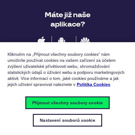
Máte již naše
aplikace?
IOS
Android
Huawei
Kliknutím na „Přijmout všechny soubory cookies“ nám
umožníte používat cookies na vašem zařízení za účelem
zvýšení uživatelské přívětivosti webu, shromažďování
statistických údajů o úžívání webu a podporu marketingových
Jazykové verze
aktivit. Více informací o tom, jaké cookies používáme a jak
jejich užívání spravovat naleznete v
Politika Cookies
Česky
English
Přijmout všechny soubory cookie
Nastavení souborů cookie
© Pluxee 2023
Zásady ochrany osobních údajů
Politika
cookies
Nastavení souborů cookie