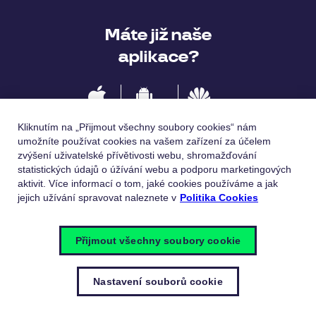
Máte již naše
aplikace?
IOS
Android
Huawei
Kliknutím na „Přijmout všechny soubory cookies“ nám
umožníte používat cookies na vašem zařízení za účelem
zvýšení uživatelské přívětivosti webu, shromažďování
statistických údajů o úžívání webu a podporu marketingových
Jazykové verze
aktivit. Více informací o tom, jaké cookies používáme a jak
jejich užívání spravovat naleznete v
Politika Cookies
Česky
English
Přijmout všechny soubory cookie
Nastavení souborů cookie
© Pluxee 2023
Zásady ochrany osobních údajů
Politika
cookies
Nastavení souborů cookie