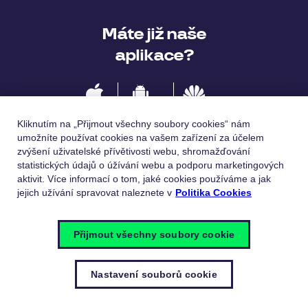
Máte již naše
aplikace?
IOS
Android
Huawei
Kliknutím na „Přijmout všechny soubory cookies“ nám
umožníte používat cookies na vašem zařízení za účelem
zvýšení uživatelské přívětivosti webu, shromažďování
statistických údajů o úžívání webu a podporu marketingových
Jazykové verze
aktivit. Více informací o tom, jaké cookies používáme a jak
jejich užívání spravovat naleznete v
Politika Cookies
Česky
English
Přijmout všechny soubory cookie
Nastavení souborů cookie
© Pluxee 2023
Zásady ochrany osobních údajů
Politika
cookies
Nastavení souborů cookie