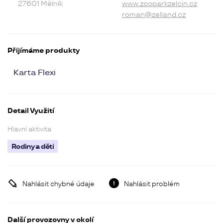
27601 Mělník
www.zooparkzelcin.cz
roman@zelland.cz
Přijímáme produkty
Karta Flexi
Detail Využití
Hlavní aktivita
Rodiny a děti
Nahlásit chybné údaje
Nahlásit problém
Další provozovny v okolí