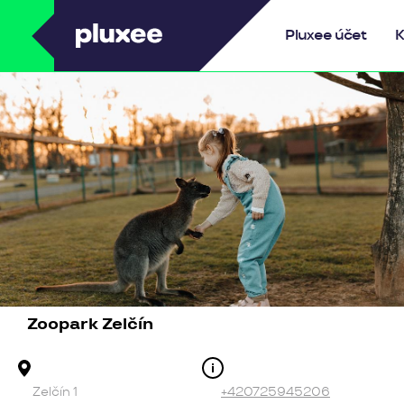
Pluxee
Pluxee účet
K
Zoopark Zelčín
Adresa provozovny
Kontakt
Zelčín 1
+420725945206