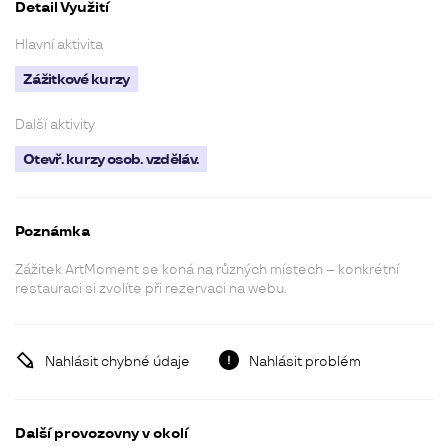
Detail Využití
Hlavní aktivita
Zážitkové kurzy
Další aktivity
Otevř. kurzy osob. vzděláv.
Poznámka
Zážitek ArtMoment se koná na různých místech – konkrétní
restauraci si zvolíte při rezervaci na webu.
Nahlásit chybné údaje
Nahlásit problém
Další provozovny v okolí