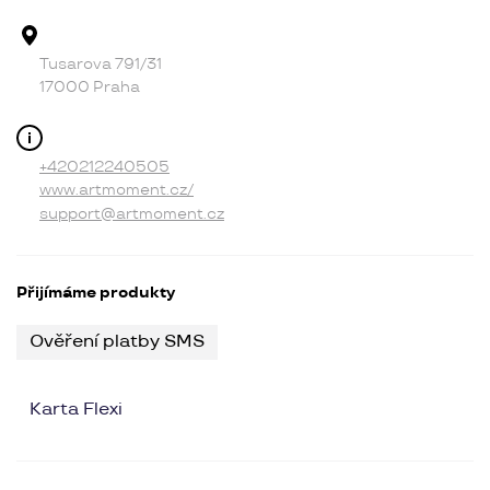
Adresa provozovny
Tusarova 791/31
17000 Praha
Kontakt
+420212240505
www.artmoment.cz/
support@artmoment.cz
Přijímáme produkty
Ověření platby SMS
Karta Flexi