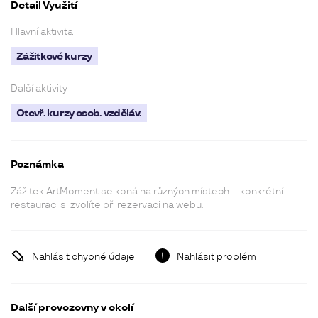
Detail Využití
Hlavní aktivita
Zážitkové kurzy
Další aktivity
Otevř. kurzy osob. vzděláv.
Poznámka
Zážitek ArtMoment se koná na různých místech – konkrétní
restauraci si zvolíte při rezervaci na webu.
Nahlásit chybné údaje
Nahlásit problém
Další provozovny v okolí