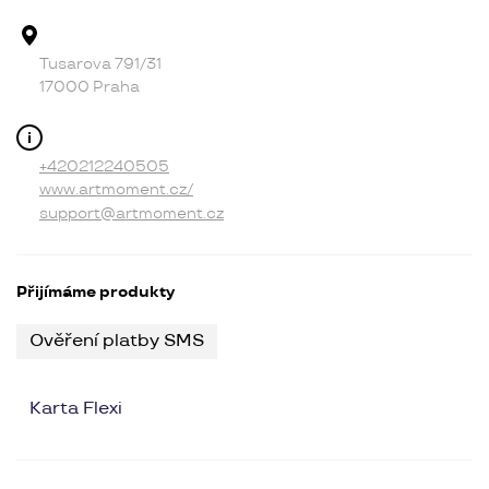
Adresa provozovny
Tusarova 791/31
17000 Praha
Kontakt
+420212240505
www.artmoment.cz/
support@artmoment.cz
Přijímáme produkty
Ověření platby SMS
Karta Flexi