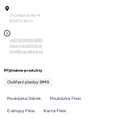
Adresa provozovny
Dvořákova 44/14
60200 Brno
Kontakt
+420538880980
www.travelking.cz
info@travelking.cz
Přijímáme produkty
Ověření platby SMS
Poukázka Dárek
Poukázka Flexi
E-shopy Flexi
Karta Flexi