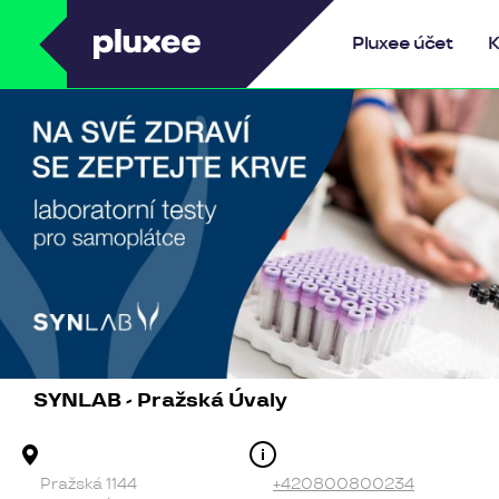
Pluxee
Pluxee účet
K
SYNLAB - Pražská Úvaly
Adresa provozovny
Kontakt
Pražská 1144
+420800800234