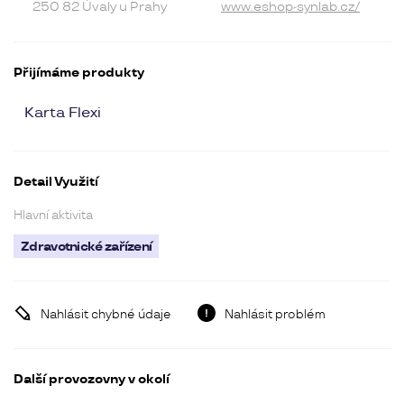
250 82 Úvaly u Prahy
www.eshop-synlab.cz/
Přijímáme produkty
Karta Flexi
Detail Využití
Hlavní aktivita
Zdravotnické zařízení
Nahlásit chybné údaje
Nahlásit problém
Další provozovny v okolí