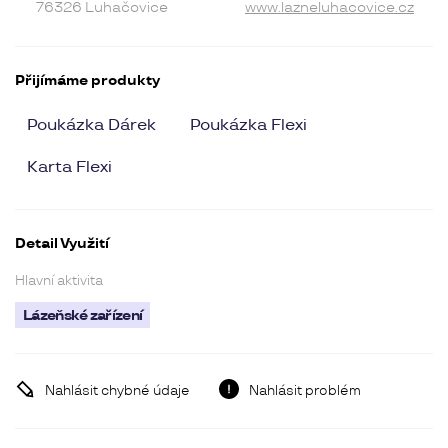
76326 Luhačovice
www.lazneluhacovice.cz
Přijímáme produkty
Poukázka Dárek
Poukázka Flexi
Karta Flexi
Detail Využití
Hlavní aktivita
Lázeňské zařízení
Nahlásit chybné údaje
Nahlásit problém