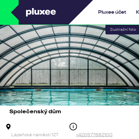
Pluxee
Pluxee účet
K
Společenský dům
Adresa provozovny
Kontakt
Lázeňské náměstí 127
+420577682100