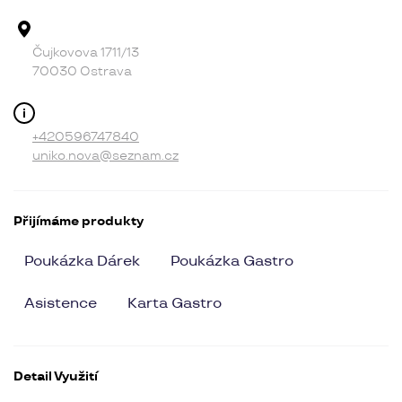
Adresa provozovny
Čujkovova 1711/13
70030 Ostrava
Kontakt
+420596747840
uniko.nova@seznam.cz
Přijímáme produkty
Poukázka Dárek
Poukázka Gastro
Asistence
Karta Gastro
Detail Využití