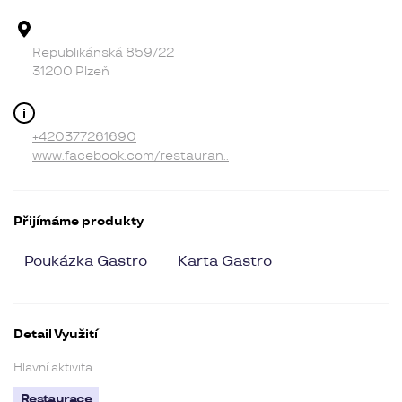
Adresa provozovny
Republikánská 859/22
31200 Plzeň
Kontakt
+420377261690
www.facebook.com/restauran..
Přijímáme produkty
Poukázka Gastro
Karta Gastro
Detail Využití
Hlavní aktivita
Restaurace