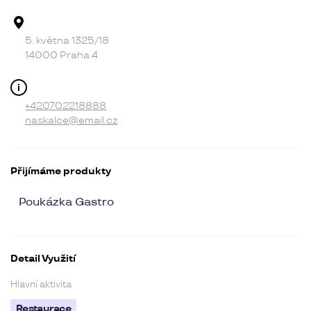
Adresa provozovny
5. května 1325/18
14000 Praha 4
Kontakt
+420702218888
naskalce@email.cz
Přijímáme produkty
Poukázka Gastro
Detail Využití
Hlavní aktivita
Restaurace