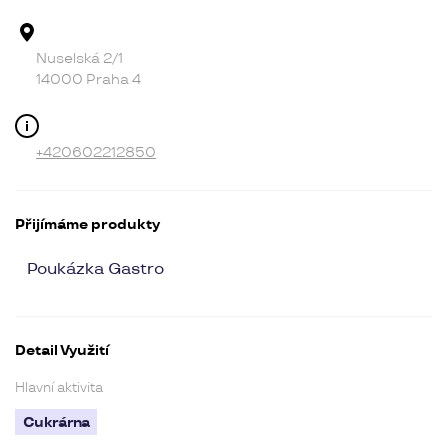
Adresa provozovny
Nuselská 2/1
14000 Praha 4
Kontakt
+420602212850
Přijímáme produkty
Poukázka Gastro
Detail Využití
Hlavní aktivita
Cukrárna