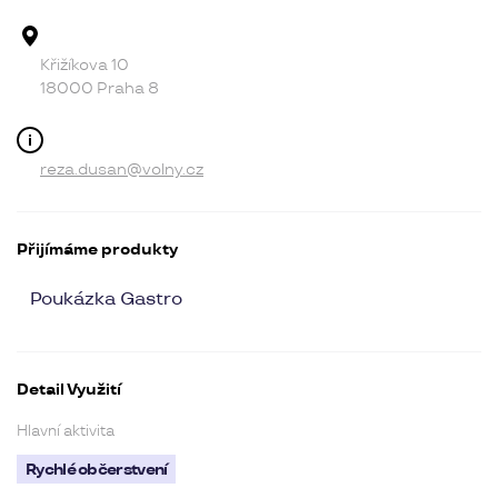
Adresa provozovny
Křižíkova 10
18000 Praha 8
Kontakt
reza.dusan@volny.cz
Přijímáme produkty
Poukázka Gastro
Detail Využití
Hlavní aktivita
Rychlé občerstvení