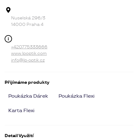
Adresa provozovny
Nuselská 296/3
14000 Praha 4
Kontakt
+420775333666
www.lpoptik.com
info@lp-optik.cz
Přijímáme produkty
Poukázka Dárek
Poukázka Flexi
Karta Flexi
Detail Využití