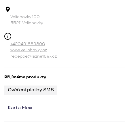
Adresa provozovny
Velichovky 100
55211 Velichovky
Kontakt
+420491889890
www.velichovky.cz
recepce@lazne1897.cz
Přijímáme produkty
Ověření platby SMS
Karta Flexi