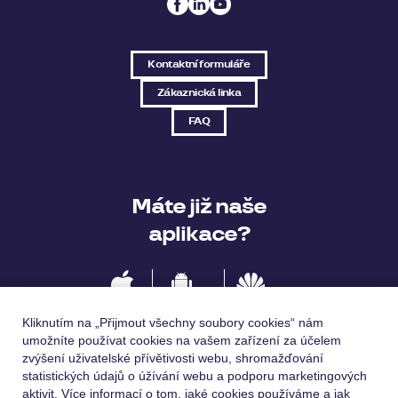
Kontaktní formuláře
Zákaznická linka
FAQ
Máte již naše
aplikace?
IOS
Android
Huawei
Kliknutím na „Přijmout všechny soubory cookies“ nám
umožníte používat cookies na vašem zařízení za účelem
zvýšení uživatelské přívětivosti webu, shromažďování
statistických údajů o úžívání webu a podporu marketingových
Jazykové verze
aktivit. Více informací o tom, jaké cookies používáme a jak