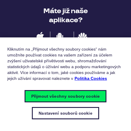
Máte již naše
aplikace?
IOS
Android
Huawei
Kliknutím na „Přijmout všechny soubory cookies“ nám
umožníte používat cookies na vašem zařízení za účelem
zvýšení uživatelské přívětivosti webu, shromažďování
statistických údajů o úžívání webu a podporu marketingových
Jazykové verze
aktivit. Více informací o tom, jaké cookies používáme a jak
jejich užívání spravovat naleznete v
Politika Cookies
Česky
English
Přijmout všechny soubory cookie
Nastavení souborů cookie
© Pluxee 2023
Zásady ochrany osobních údajů
Politika
cookies
Nastavení souborů cookie