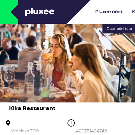
Pluxee
Pluxee účet
K
Kika Restaurant
Adresa provozovny
Kontakt
Veselská 709
+420731494746