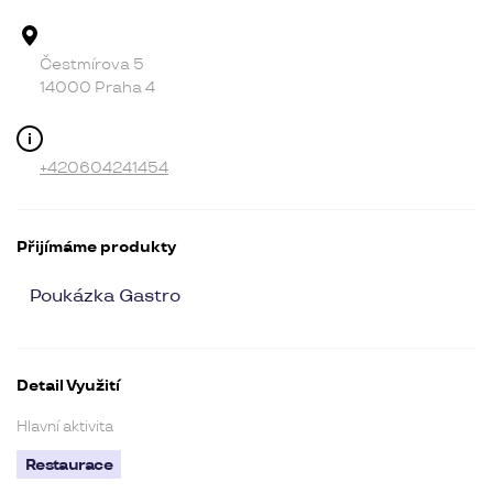
Adresa provozovny
Čestmírova 5
14000 Praha 4
Kontakt
+420604241454
Přijímáme produkty
Poukázka Gastro
Detail Využití
Hlavní aktivita
Restaurace