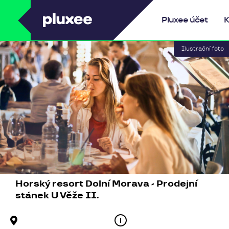
Pluxee
Pluxee účet
K
Horský resort Dolní Morava - Prodejní
stánek U Věže II.
Adresa provozovny
Kontakt