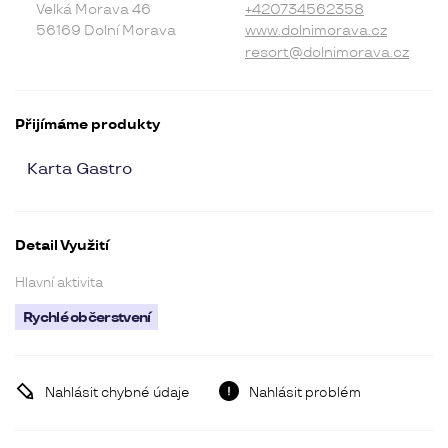
Velká Morava 46
+420734562358
56169 Dolní Morava
www.dolnimorava.cz
resort@dolnimorava.cz
Přijímáme produkty
Karta Gastro
Detail Využití
Hlavní aktivita
Rychlé občerstvení
Nahlásit chybné údaje
Nahlásit problém