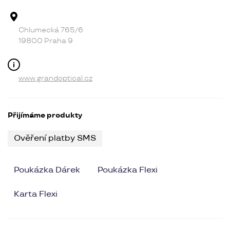
Adresa provozovny
Chlumecká 765/6
19800 Praha 9
Kontakt
www.grandoptical.cz
Přijímáme produkty
Ověření platby SMS
Poukázka Dárek
Poukázka Flexi
Karta Flexi