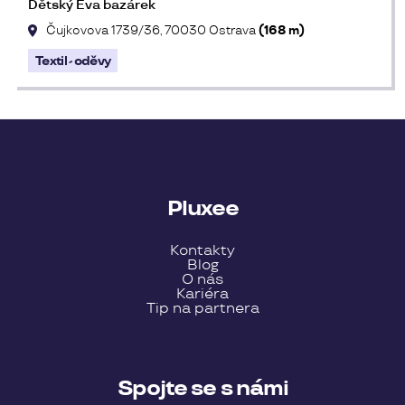
Dětský Eva bazárek
Čujkovova 1739/36, 70030 Ostrava
(168 m)
Textil - oděvy
Pluxee
Kontakty
Blog
O nás
Kariéra
Tip na partnera
Spojte se s námi