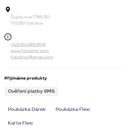
Adresa provozovny
Čujkovova 1736/30
70030 Ostrava
Kontakt
+420604863618
www.fyziozhor.com
fyziozhor@gmail.com
Přijímáme produkty
Ověření platby SMS
Poukázka Dárek
Poukázka Flexi
Karta Flexi