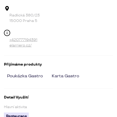
Adresa provozovny
Radlická 380/23
15000 Praha 5
Kontakt
+420777194391
elarriero.cz/
Přijímáme produkty
Poukázka Gastro
Karta Gastro
Detail Využití
Hlavní aktivita
Restaurace