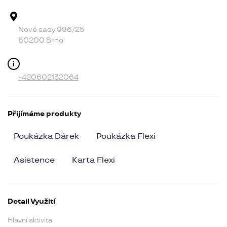
Adresa provozovny
Nové sady 996/25
60200 Brno
Kontakt
+420602132064
Přijímáme produkty
Poukázka Dárek
Poukázka Flexi
Asistence
Karta Flexi
Detail Využití
Hlavní aktivita