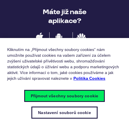
Máte již naše
aplikace?
IOS
Android
Huawei
Kliknutím na „Přijmout všechny soubory cookies“ nám
umožníte používat cookies na vašem zařízení za účelem
zvýšení uživatelské přívětivosti webu, shromažďování
statistických údajů o úžívání webu a podporu marketingových
Jazykové verze
aktivit. Více informací o tom, jaké cookies používáme a jak
jejich užívání spravovat naleznete v
Politika Cookies
Česky
English
Přijmout všechny soubory cookie
Nastavení souborů cookie
© Pluxee 2023
Zásady ochrany osobních údajů
Politika
cookies
Nastavení souborů cookie