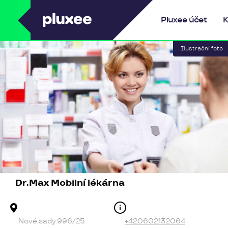
Pluxee
Pluxee účet
K
Dr.Max Mobilní lékárna
Adresa provozovny
Kontakt
Nové sady 996/25
+420602132064