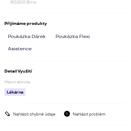
60200 Brno
Přijímáme produkty
Poukázka Dárek
Poukázka Flexi
Asistence
Detail Využití
Hlavní aktivita
Lékárna
Nahlásit chybné údaje
Nahlásit problém