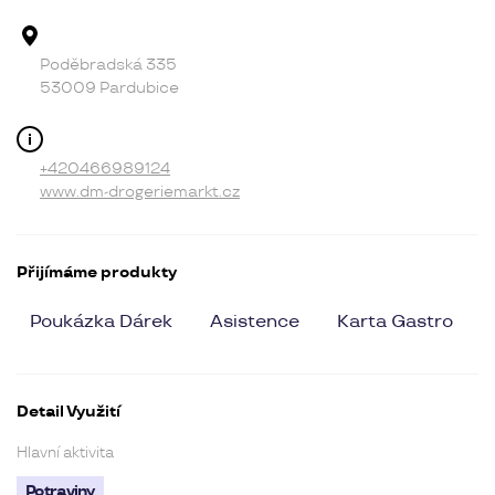
Adresa provozovny
Poděbradská 335
53009 Pardubice
Kontakt
+420466989124
www.dm-drogeriemarkt.cz
Přijímáme produkty
Poukázka Dárek
Asistence
Karta Gastro
Detail Využití
Hlavní aktivita
Potraviny