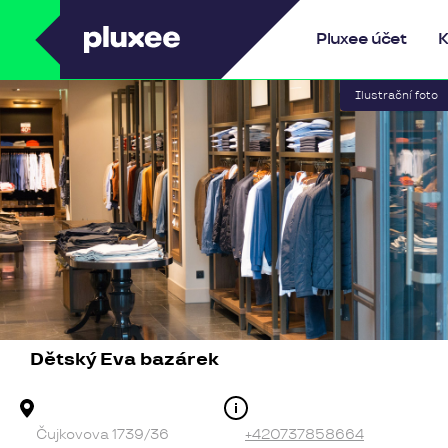
Pluxee
Pluxee účet
K
Dětský Eva bazárek
Adresa provozovny
Kontakt
Čujkovova 1739/36
+420737858664