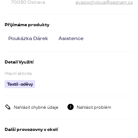
70030 Ostrava
evapochylova@seznam.cz
Přijímáme produkty
Poukázka Dárek
Asistence
Detail Využití
Hlavní aktivita
Textil - oděvy
Nahlásit chybné údaje
Nahlásit problém
Další provozovny v okolí