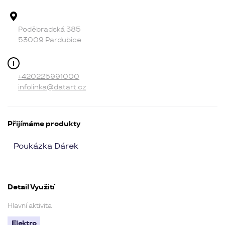
Adresa provozovny
Poděbradská 385
53009 Pardubice
Kontakt
+420225991000
infolinka@datart.cz
Přijímáme produkty
Poukázka Dárek
Detail Využití
Hlavní aktivita
Elektro