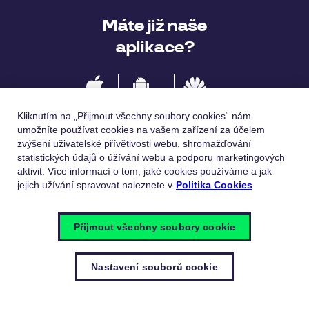
Máte již naše
aplikace?
IOS
Android
Huawei
Kliknutím na „Přijmout všechny soubory cookies“ nám
umožníte používat cookies na vašem zařízení za účelem
zvýšení uživatelské přívětivosti webu, shromažďování
statistických údajů o úžívání webu a podporu marketingových
Jazykové verze
aktivit. Více informací o tom, jaké cookies používáme a jak
jejich užívání spravovat naleznete v
Politika Cookies
Česky
English
Přijmout všechny soubory cookie
Nastavení souborů cookie
© Pluxee 2023
Zásady ochrany osobních údajů
Politika
cookies
Nastavení souborů cookie