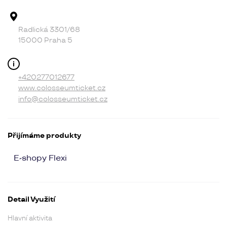
Adresa provozovny
Radlická 3301/68
15000 Praha 5
Kontakt
+420277012677
www.colosseumticket.cz
info@colosseumticket.cz
Přijímáme produkty
E-shopy Flexi
Detail Využití
Hlavní aktivita