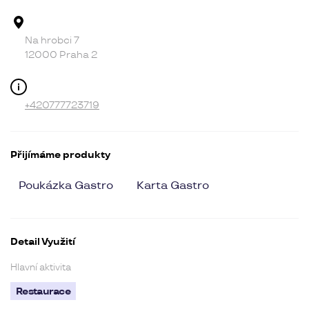
Adresa provozovny
Na hrobci 7
12000 Praha 2
Kontakt
+420777723719
Přijímáme produkty
Poukázka Gastro
Karta Gastro
Detail Využití
Hlavní aktivita
Restaurace