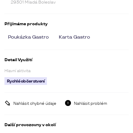
29301 Mladá Boleslav
Přijímáme produkty
Poukázka Gastro
Karta Gastro
Detail Využití
Hlavní aktivita
Rychlé občerstvení
Nahlásit chybné údaje
Nahlásit problém
Další provozovny v okolí