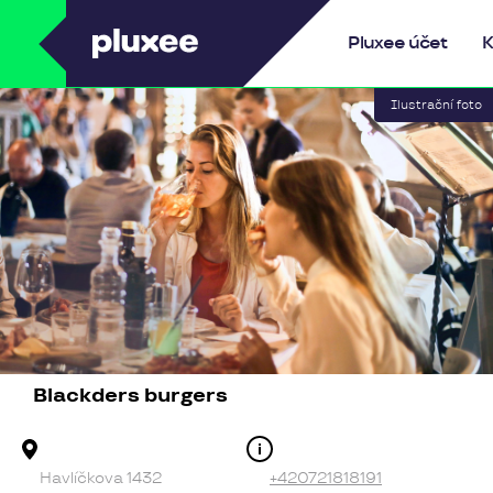
Pluxee
Pluxee účet
K
Blackders burgers
Adresa provozovny
Kontakt
Havlíčkova 1432
+420721818191