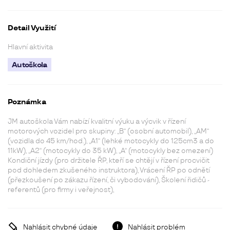
Detail Využití
Hlavní aktivita
Autoškola
Poznámka
JM autoškola Vám nabízí kvalitní výuku a výcvik v řízení
motorových vozidel pro skupiny: „B“ (osobní automobil), „AM“
(vozidla do 45 km/hod.), „A1“ (lehké motocykly do 125cm3 a do
11kW), „A2“ (motocykly do 35 kW), „A“ (motocykly bez omezení)
Kondiční jízdy (pro držitele ŘP, kteří se chtějí v řízení procvičit
pod dohledem zkušeného instruktora), Vrácení ŘP po odnětí
(přezkoušení po zákazu řízení, či vybodování), Školení řidičů -
referentů (pro firmy i veřejnost),
Nahlásit chybné údaje
Nahlásit problém