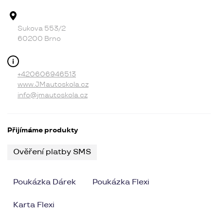
Adresa provozovny
Sukova 553/2
60200 Brno
Kontakt
+420606946513
www.JMautoskola.cz
info@jmautoskola.cz
Přijímáme produkty
Ověření platby SMS
Poukázka Dárek
Poukázka Flexi
Karta Flexi