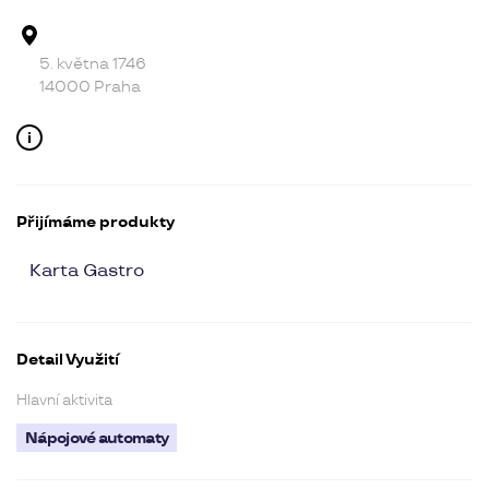
Adresa provozovny
5. května 1746
14000 Praha
Kontakt
Přijímáme produkty
Karta Gastro
Detail Využití
Hlavní aktivita
Nápojové automaty