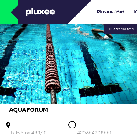
Pluxee
Pluxee účet
K
AQUAFORUM
Adresa provozovny
Kontakt
5. května 469/19
+420354206551