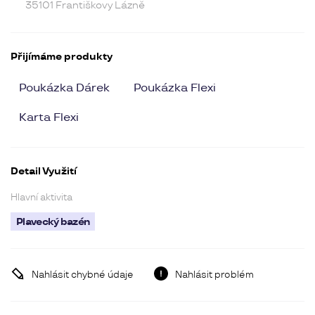
35101 Františkovy Lázně
Přijímáme produkty
Poukázka Dárek
Poukázka Flexi
Karta Flexi
Detail Využití
Hlavní aktivita
Plavecký bazén
Nahlásit chybné údaje
Nahlásit problém