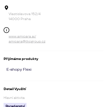
Adresa provozovny
Vlastislavova 152/4
14000 Praha
Kontakt
www.amicara.ai/
amicara@tkcgroup.cz
Přijímáme produkty
E-shopy Flexi
Detail Využití
Hlavní aktivita
Poradenství