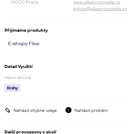
14000 Praha
www.albatrosmedia.cz
eshop@albatrosmedia.cz
Přijímáme produkty
E-shopy Flexi
Detail Využití
Hlavní aktivita
Knihy
Nahlásit chybné údaje
Nahlásit problém
Další provozovny v okolí