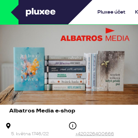
Pluxee
Pluxee účet
K
Albatros Media e-shop
Adresa provozovny
Kontakt
5. května 1746/22
+420226400666