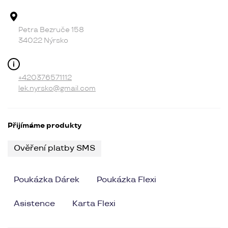
Adresa provozovny
Petra Bezruče 158
34022 Nýrsko
Kontakt
+420376571112
lek.nyrsko@gmail.com
Přijímáme produkty
Ověření platby SMS
Poukázka Dárek
Poukázka Flexi
Asistence
Karta Flexi