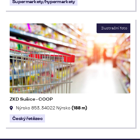
Supermarkety/hypermarkety
ZKD Sušice - COOP
Nýrsko 853, 34022 Nýrsko
(188 m)
Český řetězec