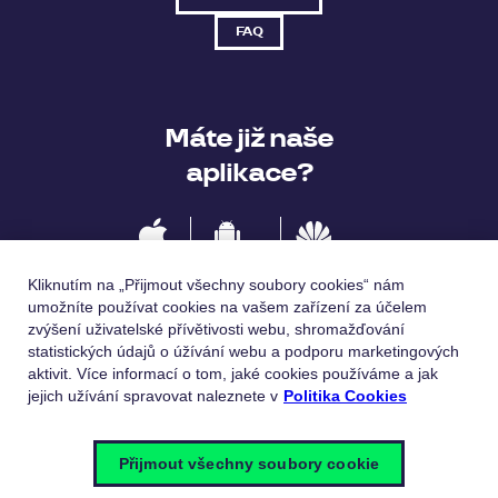
FAQ
Máte již naše
aplikace?
IOS
Android
Huawei
Kliknutím na „Přijmout všechny soubory cookies“ nám
umožníte používat cookies na vašem zařízení za účelem
zvýšení uživatelské přívětivosti webu, shromažďování
statistických údajů o úžívání webu a podporu marketingových
Jazykové verze
aktivit. Více informací o tom, jaké cookies používáme a jak
jejich užívání spravovat naleznete v
Politika Cookies
Česky
English
Přijmout všechny soubory cookie