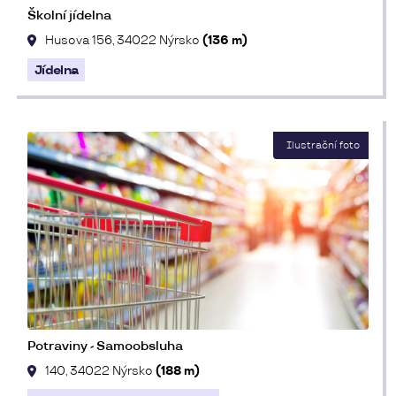
Školní jídelna
Husova 156, 34022 Nýrsko
(136 m)
Jídelna
Potraviny - Samoobsluha
140, 34022 Nýrsko
(188 m)