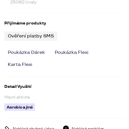
25082 Úvaly
Přijímáme produkty
Ověření platby SMS
Poukázka Dárek
Poukázka Flexi
Karta Flexi
Detail Využití
Hlavní aktivita
Aerobic a jiné
Nahlásit chybné údaje
Nahlásit problém