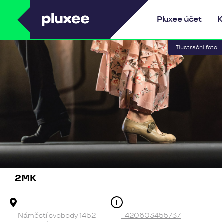
Pluxee
Pluxee účet
K
2MK
Adresa provozovny
Kontakt
Náměstí svobody 1452
+420603455737