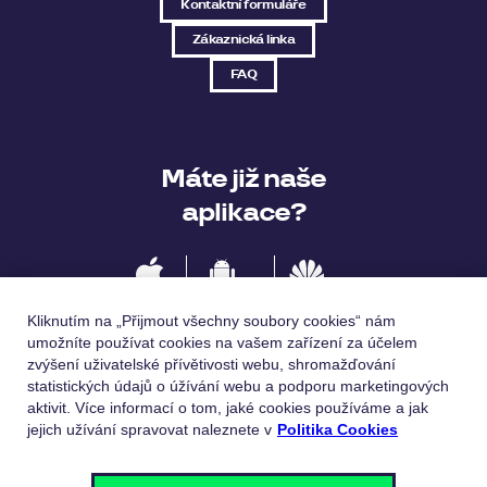
Kontaktní formuláře
Zákaznická linka
FAQ
Máte již naše
aplikace?
IOS
Android
Huawei
Kliknutím na „Přijmout všechny soubory cookies“ nám
umožníte používat cookies na vašem zařízení za účelem
zvýšení uživatelské přívětivosti webu, shromažďování
statistických údajů o úžívání webu a podporu marketingových
Jazykové verze
aktivit. Více informací o tom, jaké cookies používáme a jak
jejich užívání spravovat naleznete v
Politika Cookies
Česky
English