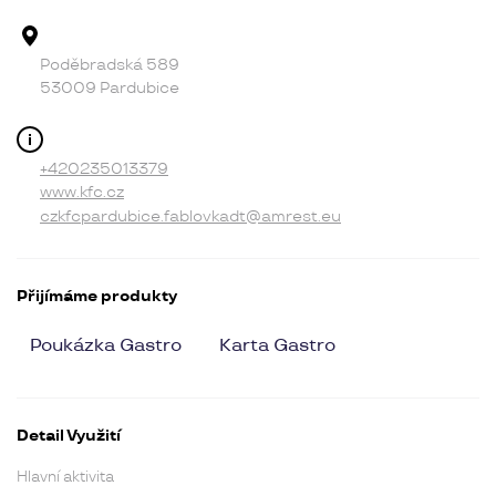
Adresa provozovny
Poděbradská 589
53009 Pardubice
Kontakt
+420235013379
www.kfc.cz
czkfcpardubice.fablovkadt@amrest.eu
Přijímáme produkty
Poukázka Gastro
Karta Gastro
Detail Využití
Hlavní aktivita