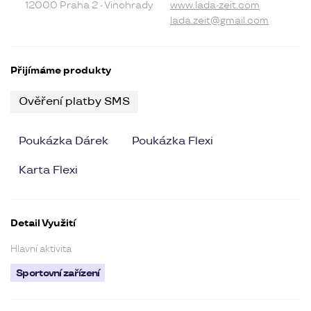
12000 Praha 2 - Vinohrady
www.lada-zeit.com
lada.zeit@gmail.com
Přijímáme produkty
Ověření platby SMS
Poukázka Dárek
Poukázka Flexi
Karta Flexi
Detail Využití
Hlavní aktivita
Sportovní zařízení