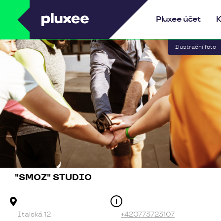
Pluxee
Pluxee účet
K
"SMOZ" STUDIO
Adresa provozovny
Kontakt
Italská 12
+420773723107