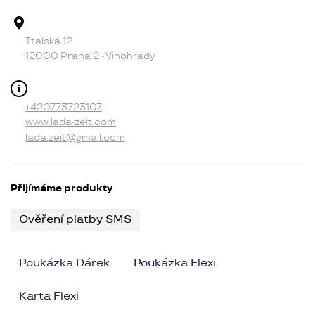
Adresa provozovny
Italská 12
12000 Praha 2 - Vinohrady
Kontakt
+420773723107
www.lada-zeit.com
lada.zeit@gmail.com
Přijímáme produkty
Ověření platby SMS
Poukázka Dárek
Poukázka Flexi
Karta Flexi