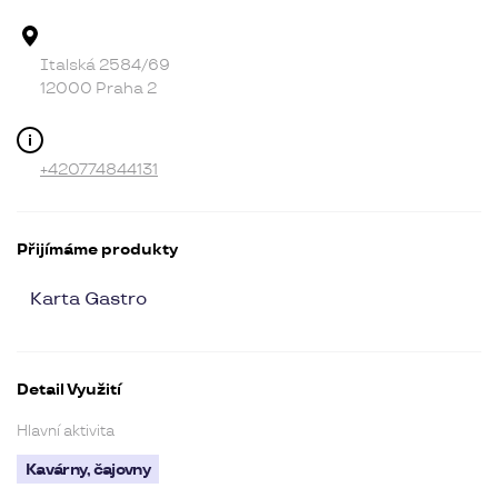
Adresa provozovny
Italská 2584/69
12000 Praha 2
Kontakt
+420774844131
Přijímáme produkty
Karta Gastro
Detail Využití
Hlavní aktivita
Kavárny, čajovny