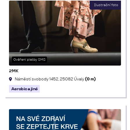
Ověření platby SMS
2MK
Náměstí svobody 1452, 25082 Úvaly
(0 m)
Aerobic a jiné