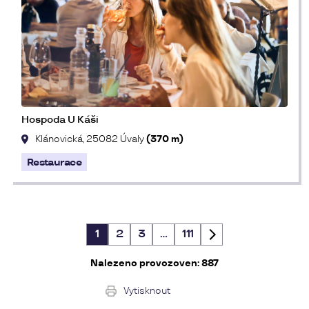
Hospoda U Káši
Klánovická, 25082 Úvaly
(370 m)
Restaurace
1
2
3
…
111
Nalezeno provozoven:
887
Vytisknout