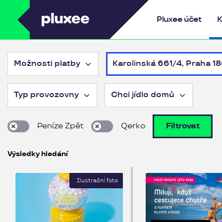
Pluxee
Pluxee účet
K
Možnosti platby
Karolinská 661/4, Praha 
Typ provozovny
Chci jídlo domů
Peníze Zpět
Qerko
Filtrovat
Výsledky hledání