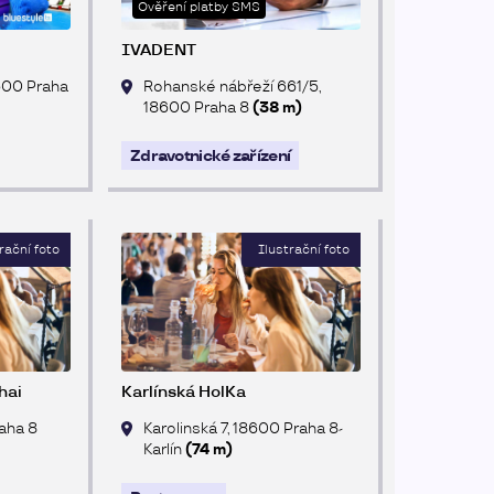
Ověření platby SMS
IVADENT
8600 Praha
Rohanské nábřeží 661/5,
18600 Praha 8
(38 m)
Zdravotnické zařízení
hai
Karlínská HolKa
raha 8
Karolinská 7, 18600 Praha 8-
Karlín
(74 m)