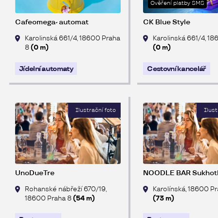
Ověření platby SMS
Cafeomega- automat
CK Blue Style
Karolinská 661/4, 18600 Praha
Karolinská 661/4, 1
8
(0 m)
(0 m)
Jídelní automaty
Cestovní kancelář
UnoDueTre
NOODLE BAR Sukhot
Rohanské nábřeží 670/19,
Karolínská, 18600 P
18600 Praha 8
(54 m)
(73 m)